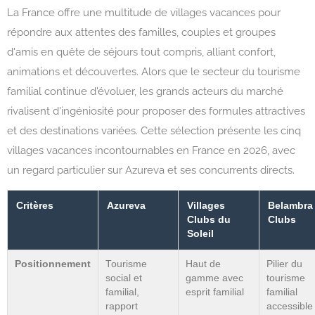
La France offre une multitude de villages vacances pour
répondre aux attentes des familles, couples et groupes
d'amis en quête de séjours tout compris, alliant confort,
animations et découvertes. Alors que le secteur du tourisme
familial continue d'évoluer, les grands acteurs du marché
rivalisent d'ingéniosité pour proposer des formules attractives
et des destinations variées. Cette sélection présente les cinq
villages vacances incontournables en France en 2026, avec
un regard particulier sur Azureva et ses concurrents directs.
Critères
Azureva
Villages
Belambra
Clubs du
Clubs
Soleil
Positionnement
Tourisme
Haut de
Pilier du
social et
gamme avec
tourisme
familial,
esprit familial
familial
rapport
accessible