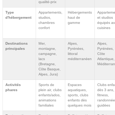
qualité-prix
Type
Appartements,
Hébergements
Apparteme
d'hébergement
studios,
haut de
et studios
chambres
gamme
équipés a
confort
cuisines
Destinations
Mer,
Alpes,
Alpes,
principales
montagne,
Pyrénées,
Pyrénées,
campagne,
littoral
Côte
lacs
méditerranéen
Atlantique,
(Bretagne,
Méditerra
Côte Basque,
Alpes, Jura)
Activités
Sports de
Espaces
Clubs enfa
phares
plein air, clubs
aquatiques,
dès 3 ans,
enfants/ados,
sports, clubs
fitness,
animations
enfants dès
randonnée
familiales
quelques mois
guidées