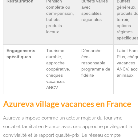
Restauration
Pension
Buffets variés
Buffets
complète ou
avec
généreux,
demi-pension,
spécialités
produits d
buffets
régionales
terroir,
produits
options
locaux
régimes
spécifique
Engagements
Tourisme
Démarche
Label Fami
spécifiques
durable,
éco-
Plus, chèq
approche
responsable,
vacances
coopérative,
programme de
ANCV, accu
chèques
fidélité
animaux
vacances
ANCV
Azureva village vacances en France
Azureva s'impose comme un acteur majeur du tourisme
social et familial en France, avec une approche privilégiant la
convivialité et le rapport qualité-prix. Le réseau compte